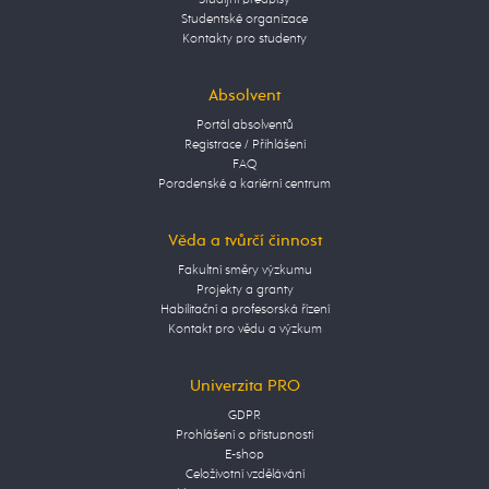
Studentské organizace
Kontakty pro studenty
Absolvent
Portál absolventů
Registrace / Přihlášení
FAQ
Poradenské a kariérní centrum
Věda a tvůrčí činnost
Fakultní směry výzkumu
Projekty a granty
Habilitační a profesorská řízení
Kontakt pro vědu a výzkum
Univerzita PRO
GDPR
Prohlášení o přístupnosti
E-shop
Celoživotní vzdělávání