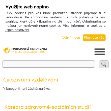
Využijte web naplno
Díky cookies pro vás bude prohlížení stránek příjemnější a
jednodušší. Ke zpracování některých z nich potřebujeme váš
souhlas, který dáte kliknutím na „Přijmout vše“. Odmítnutím se
načtou jen nezbytně nutné cookies.
Více informací o cookies a
jejich nastavení
.
Odmítnout
Přijmout vše
Celoživotní vzdělávání
V kategorii není žádná zpráva.
Katedra zdravotně-sociálních studií