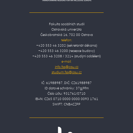
Fakulta sociálních studií
Ostravská univerzita
Českobratrská 16, 702 00 Ostrava
telefon:
+420 553 46 3202 (sekretariát děkana)
+420 553 46 3200 (recepce budovy)
+420 553 46 3208 / 3214 (studijní oddělení)
e-mail:
IČ: 61988987, DIČ: CZ61988987
ID datové schránky: 37gj9fm
Číslo účtu: 931761/0710
IBAN: CZ65 0710 0000 0000 0093 1761
SWIFT: CNBACZPP