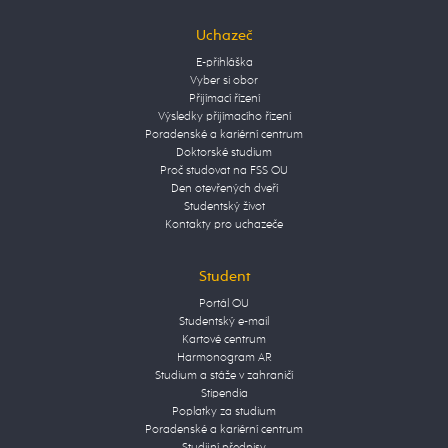
Uchazeč
E-přihláška
Vyber si obor
Přijímací řízení
Výsledky přijímacího řízení
Poradenské a kariérní centrum
Doktorské studium
Proč studovat na FSS OU
Den otevřených dveří
Studentský život
Kontakty pro uchazeče
Student
Portál OU
Studentský e-mail
Kartové centrum
Harmonogram AR
Studium a stáže v zahraničí
Stipendia
Poplatky za studium
Poradenské a kariérní centrum
Studijní předpisy