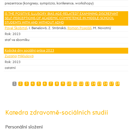
prezentace (kongresy, sympózia, konference, workshopy)
IS THE POSITIVE ILLUSORY BIAS AGE-RELATED? EXAMINING DISCREPANT
SELF-PERCEPTIONS OF ACADEMIC COMPETENCE IN MIDDLE-SCHOOL
STUDENTS WITH AND WITHOUT ADHD
Pavel Škobrtal
, I. Benešová, Z. Stránská,
Roman Pospíšil
, M. Novotný
Rok: 2023
stať ve sborníku
Košické dny sociální práce 2023
Zuzana
Miklušová
Rok: 2023
ostatní
1
2
3
4
5
6
7
8
9
10
11
12
13
14
15
16
17
18
Katedra zdravotně-sociálních studií
Personální složení