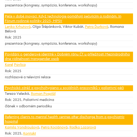
prezentace (kongresy, sympózia, konference, workshopy)
Péče v době inovací: Když technologie pomáhají pečujícím a rodinám. In
Fórum rodinné politiky 2025, MPSV
Lenka Krhutová
, Olga Štěpánková, Viktor Kubát,
Petra Ďurková
, Romana
Bélová
Rok: 2025
prezentace (kongresy, sympózia, konference, workshopy)
Povídání o genderové identitě v Dobrém ránu ČT u příležitosti Mezinárodního
dne viditelnosti transgender osob
Karel
Pavlica
Rok: 2025
rozhlasové a televizní relace
Psychická zátěž a psychohygiena u sociálních pracovníků v paliativní péči
Tereza Velecká,
Roman Pospíšil
Rok: 2025, Paliativní medicína
článek v odborném periodiku
Referring clients to mental health centres after discharge from a psychiatric
hospital
Kamila Vondroušová
,
Petra Kociánová
,
Radka Lazarová
Rok: 2025,
Kontakt