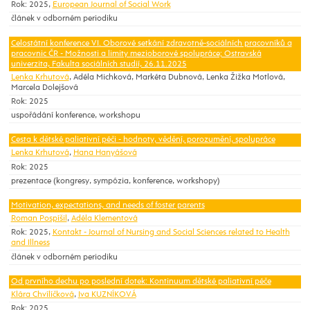
Rok: 2025,
European Journal of Social Work
článek v odborném periodiku
Celostátní konference VI. Oborové setkání zdravotně-sociálních pracovníků a
pracovnic ČR - Možnosti a limity mezioborové spolupráce; Ostravská
univerzita, Fakulta sociálních studií, 26.11.2025
Lenka Krhutová
, Adéla Michková, Markéta Dubnová, Lenka Žižka Motlová,
Marcela Dolejšová
Rok: 2025
uspořádání konference, workshopu
Cesta k dětské paliativní péči - hodnoty, vědění, porozumění, spolupráce
Lenka Krhutová
,
Hana Hanyášová
Rok: 2025
prezentace (kongresy, sympózia, konference, workshopy)
Motivation, expectations, and needs of foster parents
Roman Pospíšil
,
Adéla Klementová
Rok: 2025,
Kontakt - Journal of Nursing and Social Sciences related to Health
and Illness
článek v odborném periodiku
Od prvního dechu po poslední dotek: Kontinuum dětské paliativní péče
Klára Chvílíčková
,
Iva KUZNÍKOVÁ
Rok: 2025