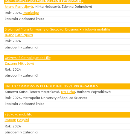
(Self-Reflexive Gloss from the Czech Environment).
Jelena Petrucijová
, Mirka Nečasová, Zdenka Dohnalová
Rok: 2024,
Routledge
kapitola v odborné knize
Srefan cel Mara University of Suceava, Erasmus + výuková mobilita
Jelena
Petrucijová
Rok: 2024
působení v zahraničí
Université Catholique de Lille
Zuzana
Miklušová
Rok: 2024
působení v zahraničí
URBAN COMMONS IN BLENDED INTENSIVE PROGRAMMES
Kanerva Kaisa, Tereza Majstríková,
Iva Tichá
, Barbara Vojvodíková
Rok: 2024, Metropolia University of Applied Sciences
kapitola v odborné knize
výuková mobilita
Roman
Pospíšil
Rok: 2024
působení v zahraničí