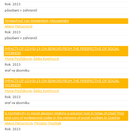
Rok: 2023
působení v zahraničí
Hogeschool van Amsterdam, Nizozemsko
Jelena
Petrucijová
Rok: 2023
působení v zahraničí
IMPACTS OF COVID-19 ON SENIORS FROM THE PERSPECTIVE OF SOCIAL
WORKERS
Marie Pinďáková
,
Šárka Kopřivová
Rok: 2023
stať ve sborníku
IMPACTS OF COVID-19 ON SENIORS FROM THE PERSPECTIVE OF SOCIAL
WORKERS
Marie Pinďáková
,
Šárka Kopřivová
Rok: 2023
stať ve sborníku
Is normativity in moral decision-making a solution tool in times of crisis? Pros
and cons of professional codes in the opinions of social workers in Czechia
Jelena Petrucijová
,
Miroslav Paulíček
Rok: 2023