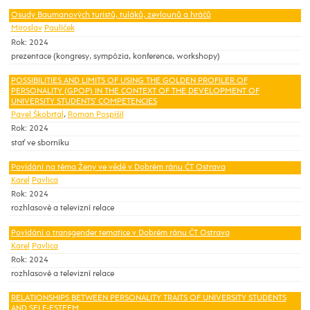
Osudy Baumanových turistů, tuláků, zevlounů a hráčů
Miroslav
Paulíček
Rok: 2024
prezentace (kongresy, sympózia, konference, workshopy)
POSSIBILITIES AND LIMITS OF USING THE GOLDEN PROFILER OF
PERSONALITY (GPOP) IN THE CONTEXT OF THE DEVELOPMENT OF
UNIVERSITY STUDENTS‘ COMPETENCIES
Pavel Škobrtal
,
Roman Pospíšil
Rok: 2024
stať ve sborníku
Povídání na téma Ženy ve vědě v Dobrém ránu ČT Ostrava
Karel
Pavlica
Rok: 2024
rozhlasové a televizní relace
Povídání o transgender tematice v Dobrém ránu ČT Ostrava
Karel
Pavlica
Rok: 2024
rozhlasové a televizní relace
RELATIONSHIPS BETWEEN PERSONALITY TRAITS OF UNIVERSITY STUDENTS
AND SELF-ESTEEM