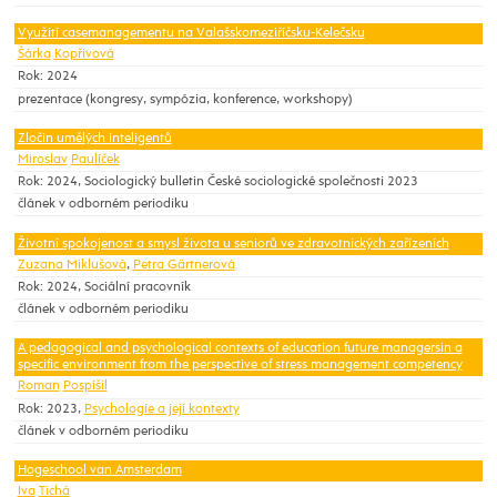
Využití casemanagementu na Valašskomeziříčsku-Kelečsku
Šárka
Kopřivová
Rok: 2024
prezentace (kongresy, sympózia, konference, workshopy)
Zločin umělých inteligentů
Miroslav
Paulíček
Rok: 2024, Sociologický bulletin České sociologické společnosti 2023
článek v odborném periodiku
Životní spokojenost a smysl života u seniorů ve zdravotnických zařízeních
Zuzana Miklušová
,
Petra Gärtnerová
Rok: 2024, Sociální pracovník
článek v odborném periodiku
A pedagogical and psychological contexts of education future managersin a
specific environment from the perspective of stress management competency
Roman
Pospíšil
Rok: 2023,
Psychologie a její kontexty
článek v odborném periodiku
Hogeschool van Amsterdam
Iva
Tichá