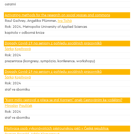
ostatní
Activating methods for the research on social spaces and commons
Raul Gschrey, Angelika Plümmer,
Iva Tichá
Rok: 2024, Metropolia University of Applied Sciences
kapitola v odborné knize
Dopady Covid-19 na seniory z pohledu sociálních pracovníků
Šárka
Kopřivová
Rok: 2024
prezentace (kongresy, sympózia, konference, workshopy)
Dopady Covid-19 na seniory z pohledu sociálních pracovníků
Šárka
Kopřivová
Rok: 2024
stať ve sborníku
"Kant málo cestoval a přece se stal Kantem" aneb Cestováním ke vzdělání?
Miroslav
Paulíček
Rok: 2024
stať ve sborníku
Motivace osob vykonávajících pěstounskou péči v České republice.