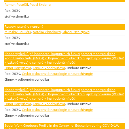
Roman Pospíšil
,
Pavel Škobrtal
Rok: 2024
stať ve sborníku
Respekt psaný a nepsaný
Miroslav Paulíček
,
Natálie Vlasáková
,
Jelena Petrucijová
Rok: 2024
stať ve sborníku
Shoda výsledků při hodnocení kognitivních funkcí pomocí Montrealského
kognitivního testu (MoCA) a Pojmenování obrázků a jejich vybavením (POBAV
- ježková verze) u seniorů v institucionální péčii
Hana Hanyášová
,
Kamila Vondroušová
, Barbora Justová
Rok: 2024,
Česká a slovenská neurologie a neurochirurgie
článek v odborném periodiku
Shoda výsledků při hodnocení kognitivních funkcí pomocí Montrealského
kognitivního testu (MoCA) a Pojmenování obrázků a jejich vybavením (POBAV
- ježková verze) u seniorů v institucionální péčii
Hana Hanyášová
,
Kamila Vondroušová
, Barbora Justová
Rok: 2024,
Česká a slovenská neurologie a neurochirurgie
článek v odborném periodiku
Social Work Graduate Profile in the Context of Education during COVID-19.