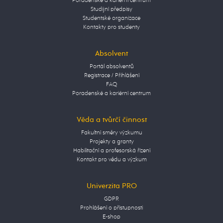
Poradenské a kariérní centrum
Studijní předpisy
Studentské organizace
Kontakty pro studenty
Absolvent
Portál absolventů
Registrace / Přihlášení
FAQ
Poradenské a kariérní centrum
Věda a tvůrčí činnost
Fakultní směry výzkumu
Projekty a granty
Habilitační a profesorská řízení
Kontakt pro vědu a výzkum
Univerzita PRO
GDPR
Prohlášení o přístupnosti
E-shop