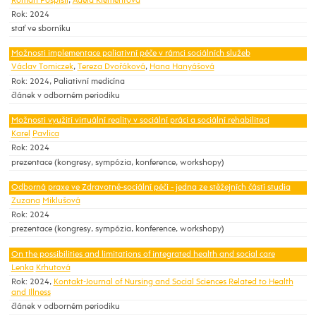
Roman Pospíšil
,
Adéla Klementová
Rok: 2024
stať ve sborníku
Možnosti implementace paliativní péče v rámci sociálních služeb
Václav Tomiczek
,
Tereza Dvořáková
,
Hana Hanyášová
Rok: 2024, Paliativní medicína
článek v odborném periodiku
Možnosti využití virtuální reality v sociální práci a sociální rehabilitaci
Karel
Pavlica
Rok: 2024
prezentace (kongresy, sympózia, konference, workshopy)
Odborná praxe ve Zdravotně-sociální péči - jedna ze stěžejních částí studia
Zuzana
Miklušová
Rok: 2024
prezentace (kongresy, sympózia, konference, workshopy)
On the possibilities and limitations of integrated health and social care
Lenka
Krhutová
Rok: 2024,
Kontakt-Journal of Nursing and Social Sciences Related to Health
and Illness
článek v odborném periodiku