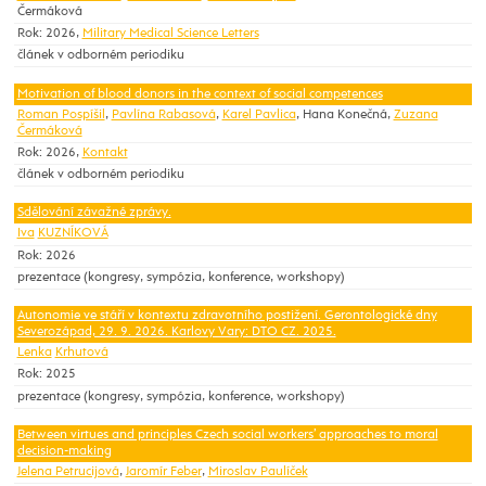
Čermáková
Rok: 2026,
Military Medical Science Letters
článek v odborném periodiku
Motivation of blood donors in the context of social competences
Roman Pospíšil
,
Pavlína Rabasová
,
Karel Pavlica
, Hana Konečná,
Zuzana
Čermáková
Rok: 2026,
Kontakt
článek v odborném periodiku
Sdělování závažné zprávy.
Iva
KUZNÍKOVÁ
Rok: 2026
prezentace (kongresy, sympózia, konference, workshopy)
Autonomie ve stáří v kontextu zdravotního postižení. Gerontologické dny
Severozápad, 29. 9. 2026. Karlovy Vary: DTO CZ. 2025.
Lenka
Krhutová
Rok: 2025
prezentace (kongresy, sympózia, konference, workshopy)
Between virtues and principles Czech social workers’ approaches to moral
decision-making
Jelena Petrucijová
,
Jaromír Feber
,
Miroslav Paulíček