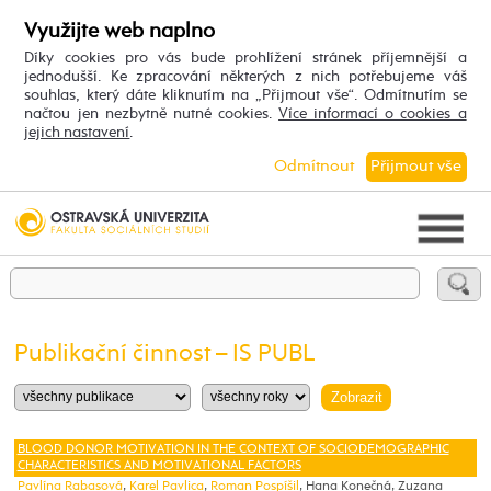
Využijte web naplno
Díky cookies pro vás bude prohlížení stránek příjemnější a
jednodušší. Ke zpracování některých z nich potřebujeme váš
souhlas, který dáte kliknutím na „Přijmout vše“. Odmítnutím se
načtou jen nezbytně nutné cookies.
Více informací o cookies a
jejich nastavení
.
Odmítnout
Přijmout vše
Publikační činnost – IS PUBL
BLOOD DONOR MOTIVATION IN THE CONTEXT OF SOCIODEMOGRAPHIC
CHARACTERISTICS AND MOTIVATIONAL FACTORS
Pavlína Rabasová
,
Karel Pavlica
,
Roman Pospíšil
, Hana Konečná, Zuzana