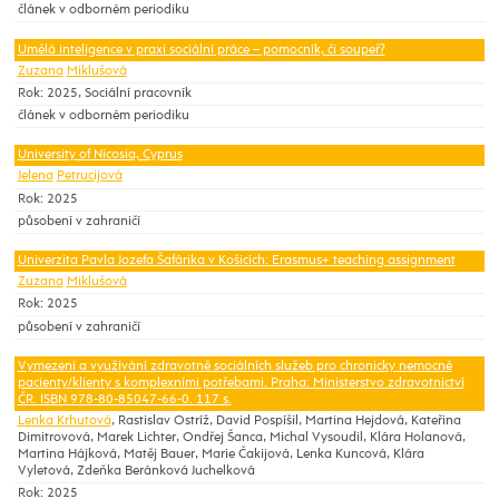
článek v odborném periodiku
Umělá inteligence v praxi sociální práce – pomocník, či soupeř?
Zuzana
Miklušová
Rok: 2025, Sociální pracovník
článek v odborném periodiku
University of Nicosia, Cyprus
Jelena
Petrucijová
Rok: 2025
působení v zahraničí
Univerzita Pavla Jozefa Šafárika v Košicích: Erasmus+ teaching assignment
Zuzana
Miklušová
Rok: 2025
působení v zahraničí
Vymezení a využívání zdravotně sociálních služeb pro chronicky nemocné
pacienty/klienty s komplexními potřebami. Praha: Ministerstvo zdravotnictví
ČR. ISBN 978-80-85047-66-0. 117 s.
Lenka Krhutová
, Rastislav Ostríž, David Pospíšil, Martina Hejdová, Kateřina
Dimitrovová, Marek Lichter, Ondřej Šanca, Michal Vysoudil, Klára Holanová,
Martina Hájková, Matěj Bauer, Marie Čakijová, Lenka Kuncová, Klára
Vyletová, Zdeňka Beránková Juchelková
Rok: 2025