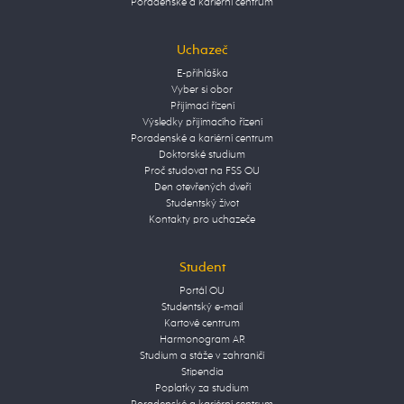
Poradenské a kariérní centrum
Uchazeč
E-přihláška
Vyber si obor
Přijímací řízení
Výsledky přijímacího řízení
Poradenské a kariérní centrum
Doktorské studium
Proč studovat na FSS OU
Den otevřených dveří
Studentský život
Kontakty pro uchazeče
Student
Portál OU
Studentský e-mail
Kartové centrum
Harmonogram AR
Studium a stáže v zahraničí
Stipendia
Poplatky za studium