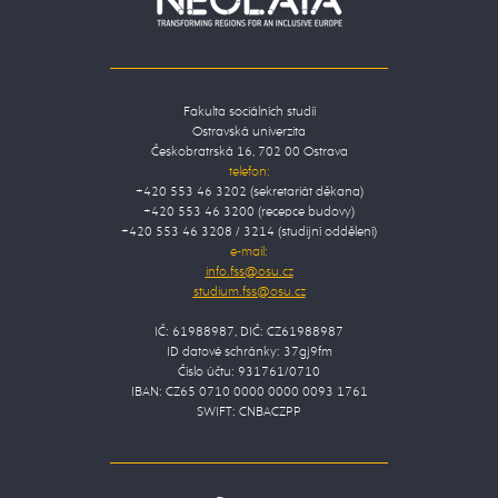
Fakulta sociálních studií
Ostravská univerzita
Českobratrská 16, 702 00 Ostrava
telefon:
+420 553 46 3202 (sekretariát děkana)
+420 553 46 3200 (recepce budovy)
+420 553 46 3208 / 3214 (studijní oddělení)
e-mail:
IČ: 61988987, DIČ: CZ61988987
ID datové schránky: 37gj9fm
Číslo účtu: 931761/0710
IBAN: CZ65 0710 0000 0000 0093 1761
SWIFT: CNBACZPP